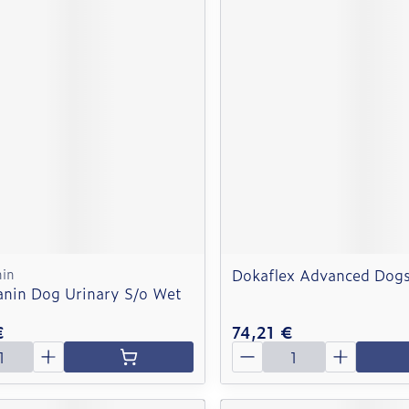
nin
Dokaflex Advanced Dog
anin Dog Urinary S/o Wet
g
€
74,21 €
é
Quantité