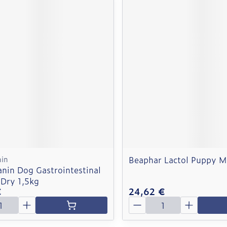
nin
Beaphar Lactol Puppy M
anin Dog Gastrointestinal
 Dry 1,5kg
€
24,62 €
é
Quantité