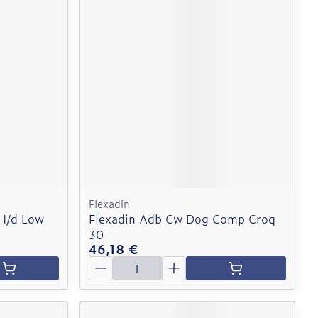
Flexadin
 I/d Low
Flexadin Adb Cw Dog Comp Croq
30
46,18 €
Quantité