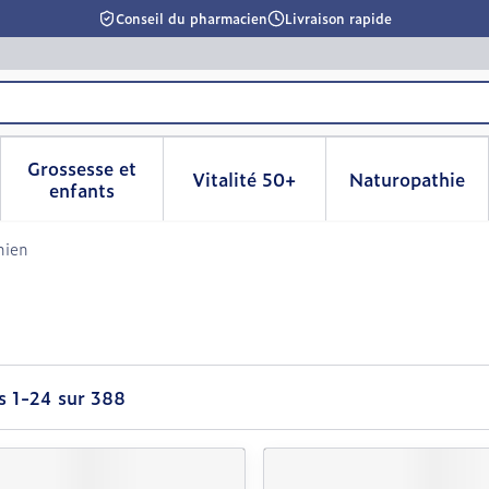
Conseil du pharmacien
Livraison rapide
Grossesse et
Vitalité 50+
Naturopathie
la catégorie Beauté, soins et hygiène
le sous-menu pour la catégorie Régime, alimentation & 
Afficher le sous-menu pour la catégorie Grosse
Afficher le sous-menu pour l
Afficher 
enfants
hien
es
1
-
24
sur
388