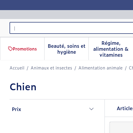
Aller au contenu
Rechercher
Régime,
Beauté, soins et
alimentation &
Promotions
Afficher le sous-menu pour 
Afficher 
hygiène
vitamines
Accueil
/
Animaux et insectes
/
Alimentation animale
/
C
Chien
Passer à la liste des produits
Articl
Prix
filter