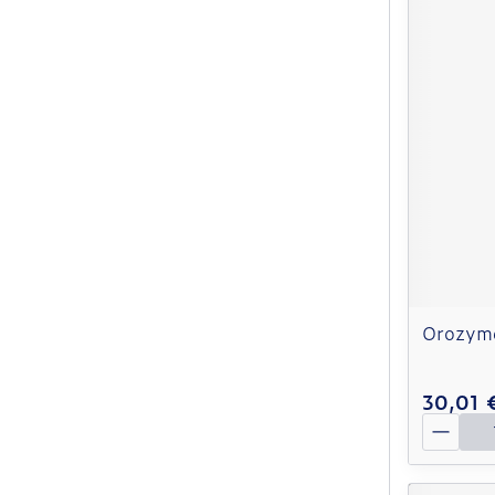
Orozyme
30,01 
Quantit