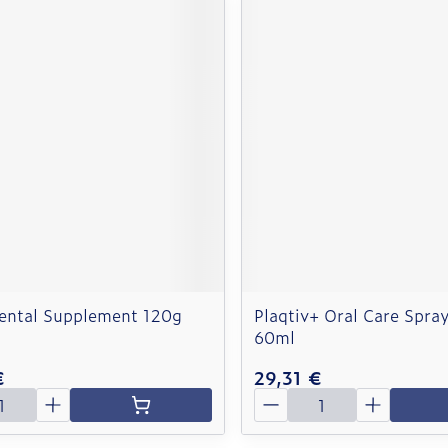
ental Supplement 120g
Plaqtiv+ Oral Care Spray
60ml
€
29,31 €
é
Quantité