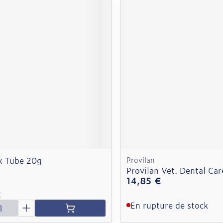
x Tube 20g
Provilan
Provilan Vet. Dental Ca
14,85 €
€
é
En rupture de stock