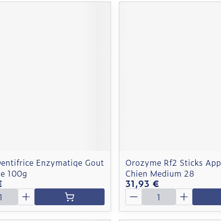
Dentifrice Enzymatiqe Gout
Orozyme Rf2 Sticks App
be 100g
Chien Medium 28
€
31,93 €
é
Quantité