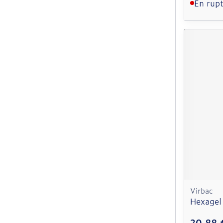
En rupt
Virbac
Hexagel
20,88 