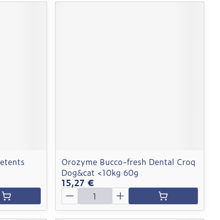
etents
Orozyme Bucco-fresh Dental Croq
Dog&cat <10kg 60g
15,27 €
Quantité