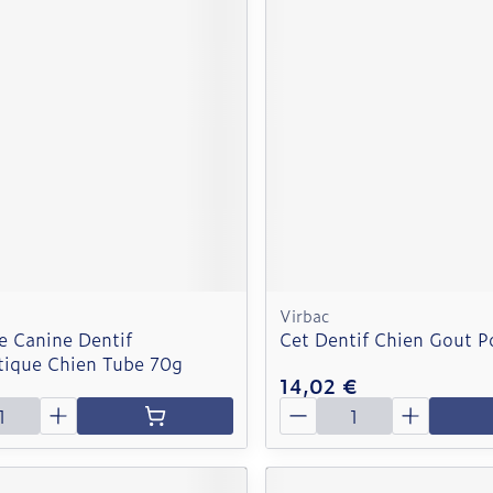
Virbac
 Canine Dentif
Cet Dentif Chien Gout P
ique Chien Tube 70g
€
14,02 €
é
Quantité