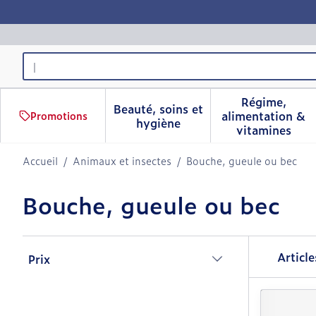
Aller au contenu
Rechercher
Régime,
Beauté, soins et
alimentation &
Promotions
Afficher le sous-menu pour 
Afficher 
hygiène
vitamines
Accueil
/
Animaux et insectes
/
Bouche, gueule ou bec
Bouche, gueule ou bec
Passer à la liste des produits
Articl
Prix
filter