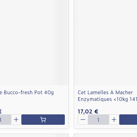
 Bucco-fresh Pot 40g
Cet Lamelles A Macher
Enzymatiques <10kg 14
€
17,02 €
é
Quantité