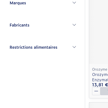
Marques
filter
Fabricants
filter
Restrictions alimentaires
filter
Orozyme
Orozyme
Enzymat
13,81 
Quantit