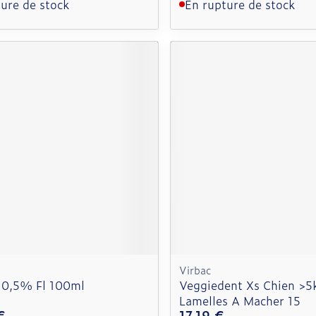
ure de stock
En rupture de stock
Virbac
 0,5% Fl 100ml
Veggiedent Xs Chien >5
Lamelles A Macher 15
€
17,19 €