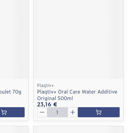
Plaqtiv+
oulet 70g
Plaqtiv+ Oral Care Water Additive
Original 500ml
23,16 €
Quantité