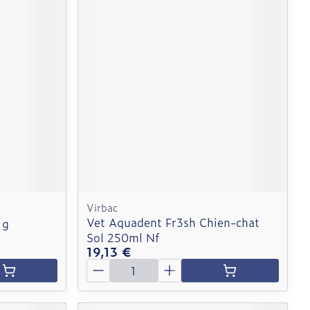
Virbac
Vet Aquadent Fr3sh Chien-chat
1g
Sol 250ml Nf
19,13 €
Quantité