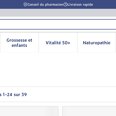
Conseil du pharmacien
Livraison rapide
Grossesse et
Vitalité 50+
Naturopathie
la catégorie Beauté, soins et hygiène
le sous-menu pour la catégorie Régime, alimentation & 
Afficher le sous-menu pour la catégorie Grosse
Afficher le sous-menu pour l
Afficher 
enfants
es
1
-
24
sur
39