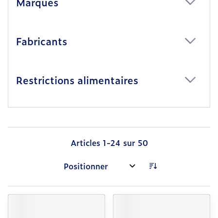
Marques
filter
Fabricants
filter
Restrictions alimentaires
filter
Articles
1
-
24
sur
50
Trier par: