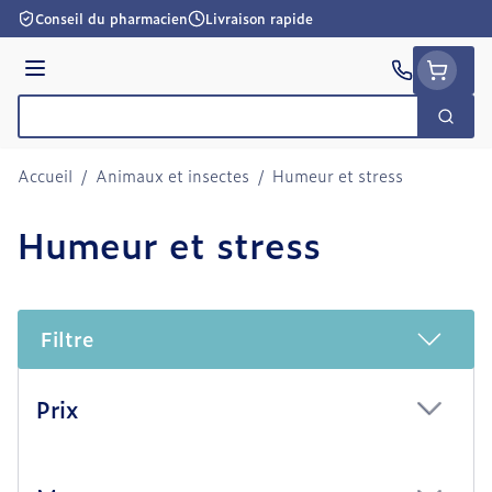
Aller au contenu
Conseil du pharmacien
Livraison rapide
Menu
Cherc
Rechercher
Accueil
/
Animaux et insectes
/
Humeur et stress
Humeur et stress
Filtre
Passer à la liste des produits
Prix
filter