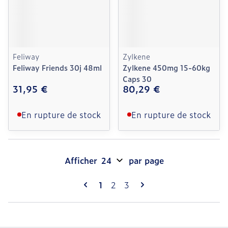
Feliway
Zylkene
Feliway Friends 30j 48ml
Zylkene 450mg 15-60kg
Caps 30
31,95 €
80,29 €
En rupture de stock
En rupture de stock
Afficher
par page
Pages
Vous lisez actuellement la page
Page
Page
1
2
3