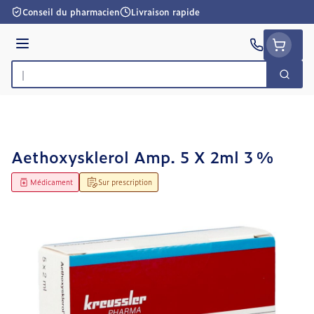
Aller au contenu
Conseil du pharmacien
Livraison rapide
Menu
Cherc
Rechercher
Aethoxysklerol Amp. 5 X 2ml 3 %
Médicament
Sur prescription