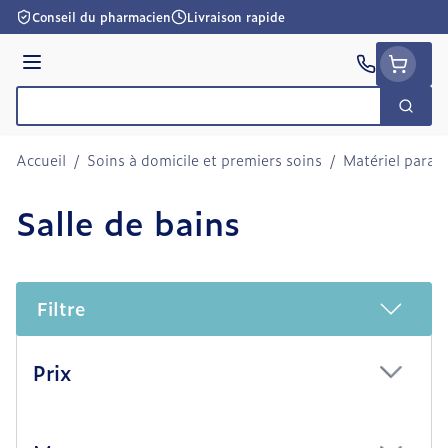
Aller au contenu
Conseil du pharmacien
Livraison rapide
Menu
Cherc
Rechercher
Accueil
/
Soins à domicile et premiers soins
/
Matériel param
Salle de bains
Filtre
Passer à la liste des produits
Prix
filter