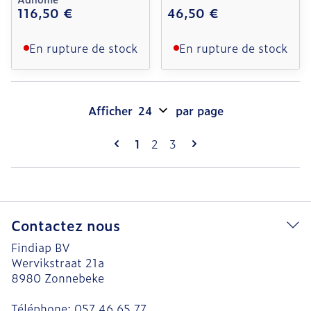
116,50 €
46,50 €
En rupture de stock
En rupture de stock
Afficher
par page
Pages
Vous lisez actuellement la page
Page
Page
1
2
3
Contactez nous
Findiap BV
Wervikstraat 21a
8980
Zonnebeke
Téléphone:
057 46 65 77