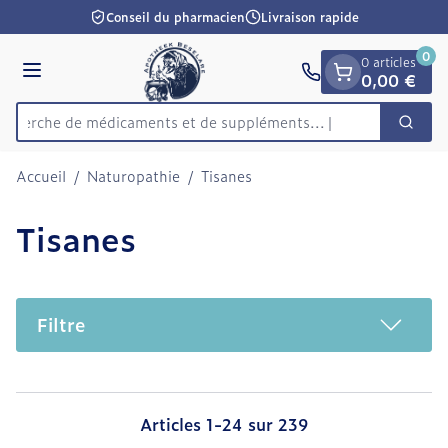
Diapositive 1 de 1
Aller au contenu
Conseil du pharmacien
Livraison rapide
0
0 articles
Menu
0,00 €
Recherche de médicaments et
Cherc
Rechercher
Accueil
/
Naturopathie
/
Tisanes
Tisanes
Filtre
Articles
1
-
24
sur
239