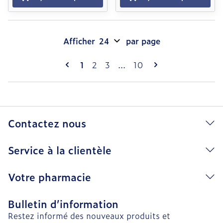
Afficher
par page
Pages
Vous lisez actuellement la page
Page
Page
Page
1
2
3
...
10
Contactez nous
Service à la clientèle
Votre pharmacie
Bulletin d’information
Restez informé des nouveaux produits et