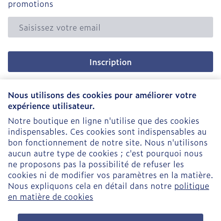
promotions
Adresse mail
Inscription
En cliquant sur s'abonner, vous vous abonnez à notre
newsletter et acceptez notre
politique de confidentialité
.
Nous utilisons des cookies pour améliorer votre
expérience utilisateur.
Notre boutique en ligne n'utilise que des cookies
indispensables. Ces cookies sont indispensables au
bon fonctionnement de notre site. Nous n'utilisons
aucun autre type de cookies ; c'est pourquoi nous
ne proposons pas la possibilité de refuser les
cookies ni de modifier vos paramètres en la matière.
Nous expliquons cela en détail dans notre
politique
Liens légaux
en matière de cookies