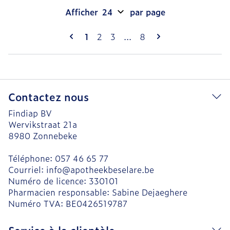
Afficher
par page
Pages
Vous lisez actuellement la page
Page
Page
Page
1
2
3
...
8
Contactez nous
Findiap BV
Wervikstraat 21a
8980
Zonnebeke
Téléphone:
057 46 65 77
Courriel:
info@
apotheekbeselare.be
Numéro de licence:
330101
Pharmacien responsable:
Sabine Dejaeghere
Numéro TVA:
BE0426519787