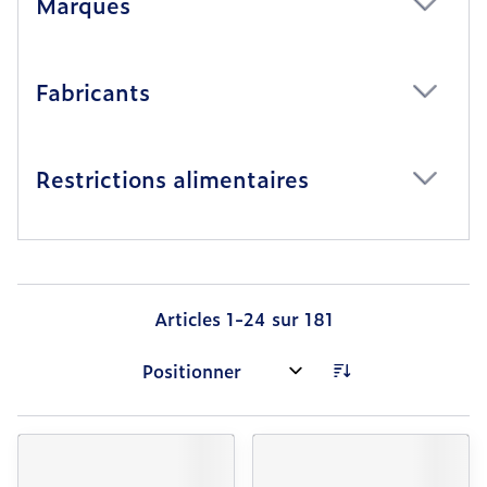
Marques
filter
Fabricants
filter
Restrictions alimentaires
filter
Articles
1
-
24
sur
181
Trier par: