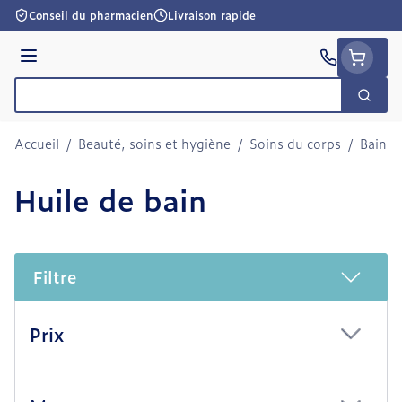
Aller au contenu
Conseil du pharmacien
Livraison rapide
Menu
Cherc
Rechercher
Accueil
/
Beauté, soins et hygiène
/
Soins du corps
/
Bain e
Huile de bain
Filtre
Passer à la liste des produits
Prix
filter