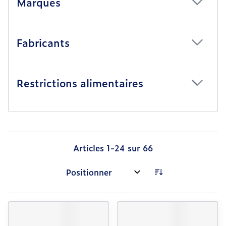
Marques
filter
Fabricants
filter
Restrictions alimentaires
filter
Articles
1
-
24
sur
66
Trier par: