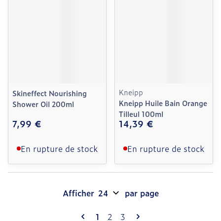
Kneipp
Skineffect Nourishing
Kneipp Huile Bain Orange
Shower Oil 200ml
Tilleul 100ml
7,99 €
14,39 €
En rupture de stock
En rupture de stock
Afficher
par page
Pages
Vous lisez actuellement la page
Page
Page
1
2
3