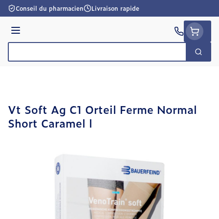
Aller au contenu
Conseil du pharmacien
Livraison rapide
Menu
Cherc
Rechercher
Vt Soft Ag C1 Orteil Ferme Normal
Short Caramel l