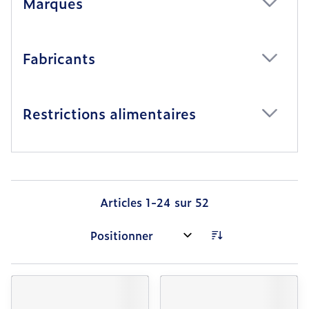
Marques
filter
Fabricants
filter
Restrictions alimentaires
filter
Articles
1
-
24
sur
52
Trier par: