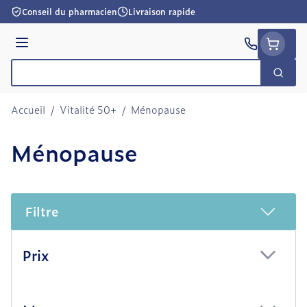
Aller au contenu
Conseil du pharmacien
Livraison rapide
Menu
Cherc
Rechercher
Accueil
/
Vitalité 50+
/
Ménopause
Ménopause
Filtre
Passer à la liste des produits
Prix
filter