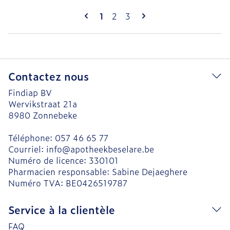
Pages
Vous lisez actuellement la page
Page
Page
1
2
3
Contactez nous
Findiap BV
Wervikstraat 21a
8980
Zonnebeke
Téléphone:
057 46 65 77
Courriel:
info@
apotheekbeselare.be
Numéro de licence:
330101
Pharmacien responsable:
Sabine Dejaeghere
Numéro TVA:
BE0426519787
Service à la clientèle
FAQ