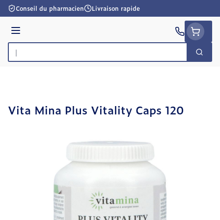
Aller au contenu
Conseil du pharmacien
Livraison rapide
Menu
Cherc
Rechercher
Vita Mina Plus Vitality Caps 120