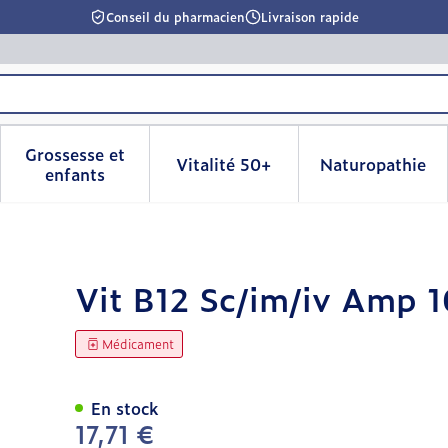
Conseil du pharmacien
Livraison rapide
Grossesse et
Vitalité 50+
Naturopathie
la catégorie Beauté, soins et hygiène
le sous-menu pour la catégorie Régime, alimentation & 
Afficher le sous-menu pour la catégorie Grosse
Afficher le sous-menu pour l
Afficher 
enfants
X 1mg/1ml
Vit B12 Sc/im/iv Amp 
Médicament
En stock
17,71 €