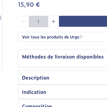
15,90 €
Quantité
Voir tous les produits de Urgo
Méthodes de livraison disponibles
Description
URGO Filmogel® Aphtes et petites plaies bu
durablement. Ce bouclier antidouleur protège
Indication
dents, appareils dentaires…) et favorise égal
Composition