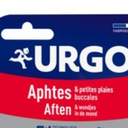
Profondeur
30 mm
Quantité Du
6
Paquet
Préservation
Température ambiante 