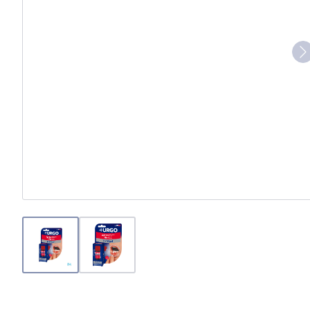
View larger image
View larger image