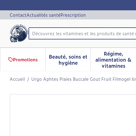
Aller au contenu
Diapositive 1 de 1
Contact
Actualités santé
Prescription
Découvrez les vitamines et les produits de santé 
Rechercher
Régime,
Beauté, soins et
alimentation &
Promotions
Afficher le sous-menu pour 
Afficher 
hygiène
vitamines
Accueil
/
Urgo Aphtes Plaies Buccale Gout Fruit Filmogel 6
Urgo Aphtes Plaies Bucca