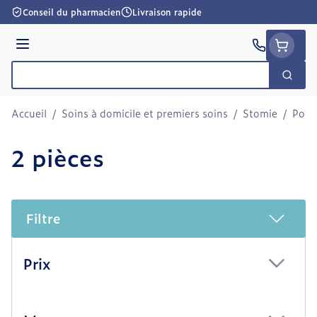
Aller au contenu
Conseil du pharmacien
Livraison rapide
Menu
Cherc
Rechercher
Accueil
/
Soins à domicile et premiers soins
/
Stomie
/
Poch
2 pièces
Filtre
Passer à la liste des produits
Prix
filter