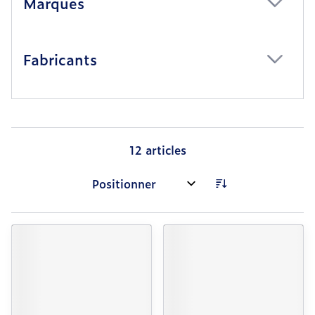
Marques
filter
Fabricants
filter
12
articles
Trier par: