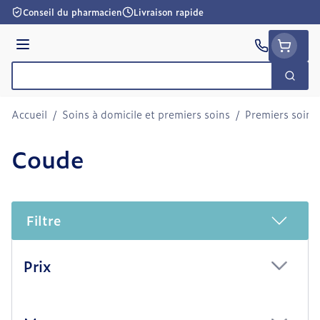
Aller au contenu
Conseil du pharmacien
Livraison rapide
Menu
Cherc
Rechercher
Accueil
/
Soins à domicile et premiers soins
/
Premiers soins
Coude
Filtre
Passer à la liste des produits
Prix
filter