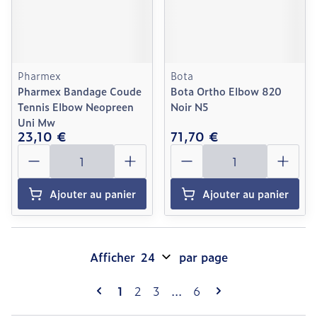
Pharmex
Bota
Pharmex Bandage Coude
Bota Ortho Elbow 820
Tennis Elbow Neopreen
Noir N5
Uni Mw
23,10 €
71,70 €
Quantité
Quantité
Ajouter au panier
Ajouter au panier
Afficher
par page
Pages
Vous lisez actuellement la page
Page
Page
Page
1
2
3
...
6