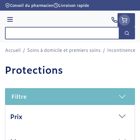
Aller au contenu
Conseil du pharmacien
Livraison rapide
Menu
Cherc
Rechercher
Accueil
/
Soins à domicile et premiers soins
/
Incontinence
/
Protections
Filtre
Passer à la liste des produits
Prix
filter