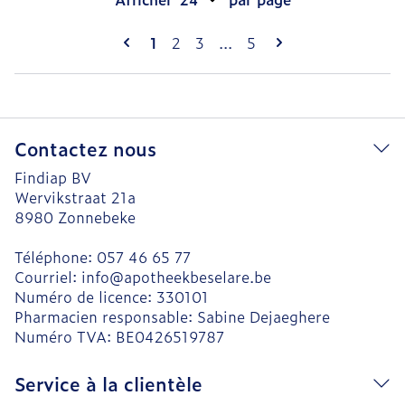
Pages
Vous lisez actuellement la page
Page
Page
Page
1
2
3
...
5
Contactez nous
Findiap BV
Wervikstraat 21a
8980
Zonnebeke
Téléphone:
057 46 65 77
Courriel:
info@
apotheekbeselare.be
Numéro de licence:
330101
Pharmacien responsable:
Sabine Dejaeghere
Numéro TVA:
BE0426519787
Service à la clientèle