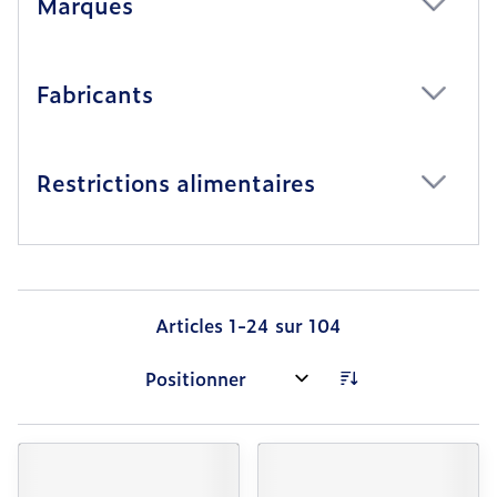
Marques
filter
Fabricants
filter
Restrictions alimentaires
filter
Articles
1
-
24
sur
104
Trier par: