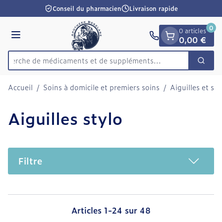
Diapositive 1 de 1
Aller au contenu
Conseil du pharmacien
Livraison rapide
0
0 articles
Menu
0,00 €
Recherche de médicaments
Cherc
Rechercher
Accueil
/
Soins à domicile et premiers soins
/
Aiguilles et se
Aiguilles stylo
Filtre
Articles
1
-
24
sur
48