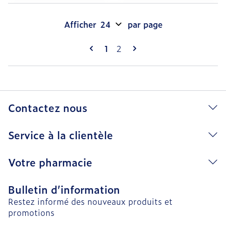
Afficher
par page
Pages
Vous lisez actuellement la pag
Page
1
2
Contactez nous
Service à la clientèle
Votre pharmacie
Bulletin d’information
Restez informé des nouveaux produits et
promotions