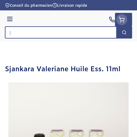
Aller au contenu
Conseil du pharmacien
Livraison rapide
Menu
Cherc
Rechercher
Sjankara Valeriane Huile Ess. 11ml