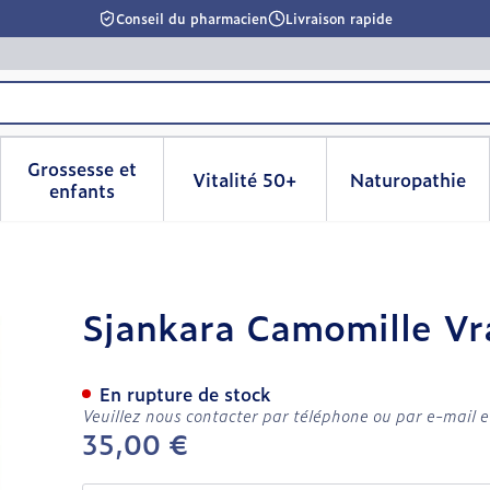
Conseil du pharmacien
Livraison rapide
Grossesse et
Vitalité 50+
Naturopathie
la catégorie Beauté, soins et hygiène
le sous-menu pour la catégorie Régime, alimentation & 
Afficher le sous-menu pour la catégorie Grosse
Afficher le sous-menu pour l
Afficher 
enfants
Huile Ess. Bio 5ml
Sjankara Camomille Vra
En rupture de stock
Veuillez nous contacter par téléphone ou par e-mail e
35,00 €