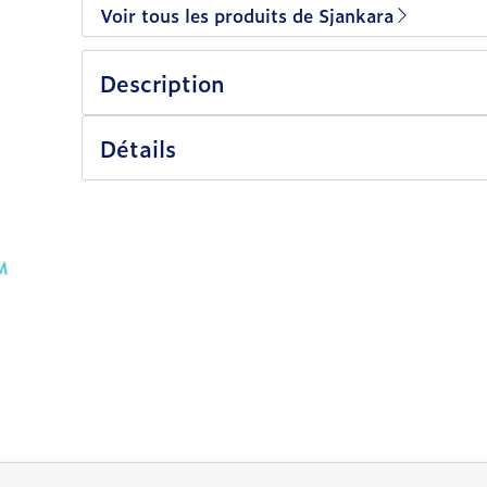
Voir tous les produits de Sjankara
Description
Détails
vigation en carrousel
rousel à l'aide de la touche de tabulation. Vous pouvez sa