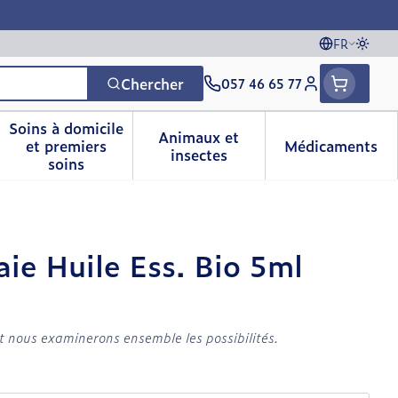
FR
Passe
Langues
Chercher
057 46 65 77
Menu client
Soins à domicile
Animaux et
et premiers
Médicaments
vitamines
sse et enfants
a catégorie Vitalité 50+
le sous-menu pour la catégorie Naturopathie
Afficher le sous-menu pour la catégorie Soins 
Afficher le sous-menu pour 
Afficher 
insectes
soins
ie Huile Ess. Bio 5ml
t nous examinerons ensemble les possibilités.