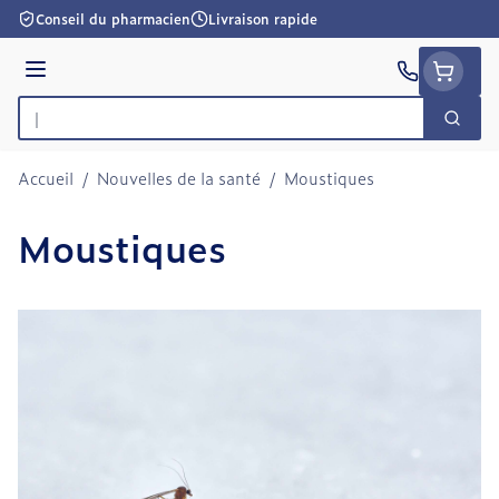
Aller au contenu
Conseil du pharmacien
Livraison rapide
Menu
Cherc
Rechercher
Accueil
/
Nouvelles de la santé
/
Moustiques
Moustiques