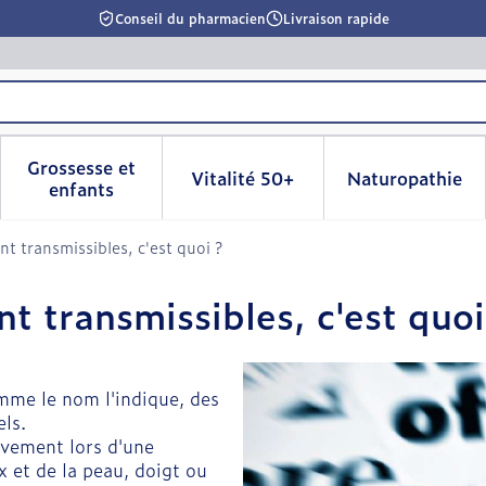
Conseil du pharmacien
Livraison rapide
Grossesse et
Vitalité 50+
Naturopathie
la catégorie Beauté, soins et hygiène
le sous-menu pour la catégorie Régime, alimentation & 
Afficher le sous-menu pour la catégorie Grosse
Afficher le sous-menu pour l
Afficher 
enfants
nt transmissibles, c'est quoi ?
t transmissibles, c'est quoi
mme le nom l'indique, des
els.
sivement lors d'une
 et de la peau, doigt ou