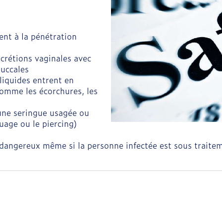
ent à la pénétration
écrétions vaginales avec
buccales
liquides entrent en
comme les écorchures, les
d'une seringue usagée ou
ouage ou le piercing)
dangereux même si la personne infectée est sous traitem