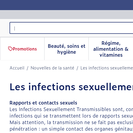
Aller au contenu
Rechercher
Régime,
Beauté, soins et
alimentation &
Promotions
Afficher le sous-menu pour 
Afficher 
hygiène
vitamines
Accueil
/
Nouvelles de la santé
/
Les infections sexuelleme
Les infections sexuellemen
Rapports et contacts sexuels
Les Infections Sexuellement Transmissibles sont, co
infections qui se transmettent lors de rapports sexu
Mais attention, la transmission ne se fait pas exclu
pénétration : un simple contact des organes génitaux