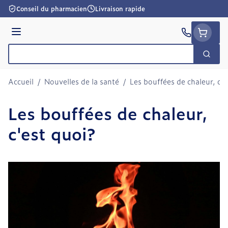
Aller au contenu
Conseil du pharmacien
Livraison rapide
Menu
Cherc
Rechercher
Accueil
/
Nouvelles de la santé
/
Les bouffées de chaleur, c'e
Les bouffées de chaleur,
c'est quoi?