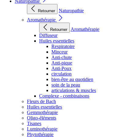
Naturopathie
Naturopathie
Retourner
Aromathérapie
Aromathérapie
Retourner
Diffuseur
Huiles essentielles
Respiratoire
Minceur
Anti-chute
Anti-pique
Anti-Poux
circulation
bien-être au quotidien
soin de la peau
articulations & muscles
Complexe - combinaisons
Fleurs de Bach
Huiles essentielles
Gemmothérapie
Oligo-éléments
Tisanes
Luminothérapie
Phytothérapie