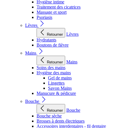
Hygiène intime
Traitement des cicatrices
Massage et sport
Psoriasis
Lèvres
Lèvres
Retourner
Hydratants
Boutons de fièvre
Mains
Mains
Retourner
Soins des mains
Hygiène des mains
Gel de mains
Lingettes
Savon Mains
Manucure & pédicure
Bouche
Bouche
Retourner
Bouche sèche
Brosses à dents électriques
Accessoires interdentaires - fil dentaire