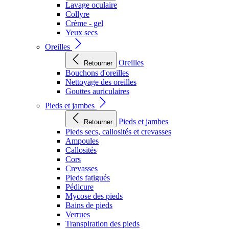
Lavage oculaire
Collyre
Crème - gel
Yeux secs
Oreilles
Oreilles
Retourner
Bouchons d'oreilles
Nettoyage des oreilles
Gouttes auriculaires
Pieds et jambes
Pieds et jambes
Retourner
Pieds secs, callosités et crevasses
Ampoules
Callosités
Cors
Crevasses
Pieds fatigués
Pédicure
Mycose des pieds
Bains de pieds
Verrues
Transpiration des pieds