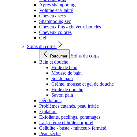
Après shampooing
Volume et vitalité
Cheveux secs
Shampooing sec
Cheveux fins - cheveux bouclés
Cheveux colorés
Gel
Soins du corps
Soins du corps
Retourner
Bain et douche
Huile de bain
Mousse de bain
Sel de bain
Crème, mousse et gel de douche
Huile de douche
Savon pain
Déodorants
Problèmes cutanés, peau irritée
Épilation
Exfoliants, peelings, gommages
Lait, crème et huile corporel
Cellulite - buste - minceur- fermeté
Peau sèche