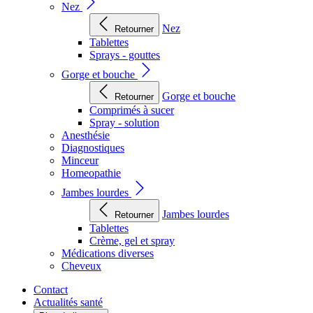
Nez
Nez
Retourner
Tablettes
Sprays - gouttes
Gorge et bouche
Gorge et bouche
Retourner
Comprimés à sucer
Spray - solution
Anesthésie
Diagnostiques
Minceur
Homeopathie
Jambes lourdes
Jambes lourdes
Retourner
Tablettes
Crème, gel et spray
Médications diverses
Cheveux
Contact
Actualités santé