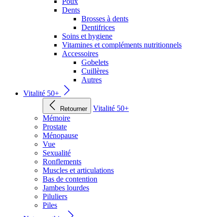
Poux
Dents
Brosses à dents
Dentifrices
Soins et hygiene
Vitamines et compléments nutritionnels
Accessoires
Gobelets
Cuillères
Autres
Vitalité 50+
Vitalité 50+
Retourner
Mémoire
Prostate
Ménopause
Vue
Sexualité
Ronflements
Muscles et articulations
Bas de contention
Jambes lourdes
Piluliers
Piles