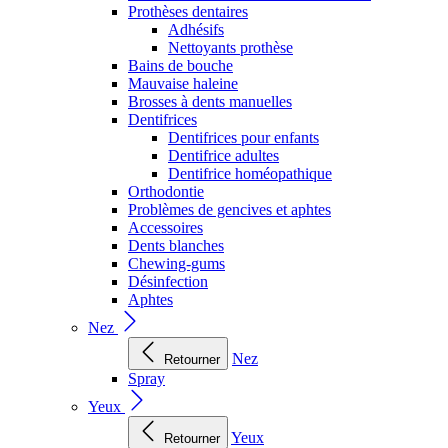
Prothèses dentaires
Adhésifs
Nettoyants prothèse
Bains de bouche
Mauvaise haleine
Brosses à dents manuelles
Dentifrices
Dentifrices pour enfants
Dentifrice adultes
Dentifrice homéopathique
Orthodontie
Problèmes de gencives et aphtes
Accessoires
Dents blanches
Chewing-gums
Désinfection
Aphtes
Nez
Nez
Retourner
Spray
Yeux
Yeux
Retourner