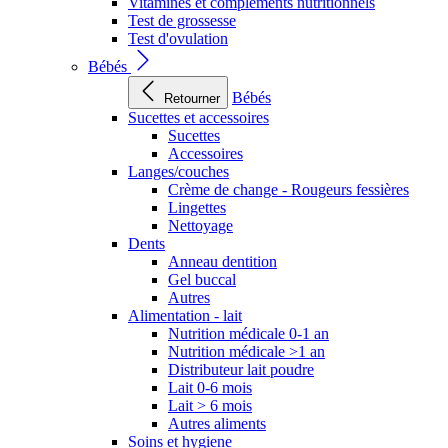
Vitamines et compléments nutritionnels
Test de grossesse
Test d'ovulation
Bébés
Bébés
Retourner
Sucettes et accessoires
Sucettes
Accessoires
Langes/couches
Crème de change - Rougeurs fessières
Lingettes
Nettoyage
Dents
Anneau dentition
Gel buccal
Autres
Alimentation - lait
Nutrition médicale 0-1 an
Nutrition médicale >1 an
Distributeur lait poudre
Lait 0-6 mois
Lait > 6 mois
Autres aliments
Soins et hygiene