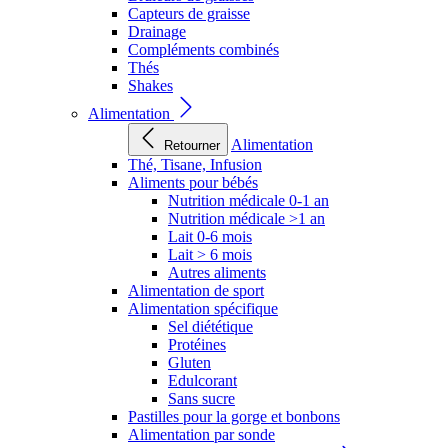
Capteurs de graisse
Drainage
Compléments combinés
Thés
Shakes
Alimentation
Alimentation
Retourner
Thé, Tisane, Infusion
Aliments pour bébés
Nutrition médicale 0-1 an
Nutrition médicale >1 an
Lait 0-6 mois
Lait > 6 mois
Autres aliments
Alimentation de sport
Alimentation spécifique
Sel diététique
Protéines
Gluten
Edulcorant
Sans sucre
Pastilles pour la gorge et bonbons
Alimentation par sonde