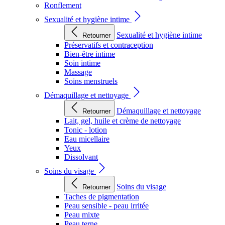
Ronflement
Sexualité et hygiène intime
Sexualité et hygiène intime
Retourner
Préservatifs et contraception
Bien-être intime
Soin intime
Massage
Soins menstruels
Démaquillage et nettoyage
Démaquillage et nettoyage
Retourner
Lait, gel, huile et crème de nettoyage
Tonic - lotion
Eau micellaire
Yeux
Dissolvant
Soins du visage
Soins du visage
Retourner
Taches de pigmentation
Peau sensible - peau irritée
Peau mixte
Peau terne