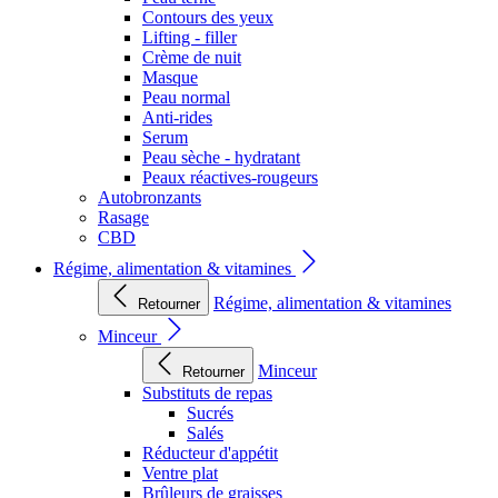
Contours des yeux
Lifting - filler
Crème de nuit
Masque
Peau normal
Anti-rides
Serum
Peau sèche - hydratant
Peaux réactives-rougeurs
Autobronzants
Rasage
CBD
Régime, alimentation & vitamines
Régime, alimentation & vitamines
Retourner
Minceur
Minceur
Retourner
Substituts de repas
Sucrés
Salés
Réducteur d'appétit
Ventre plat
Brûleurs de graisses