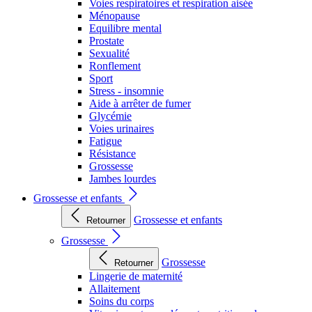
Voies respiratoires et respiration aisée
Ménopause
Equilibre mental
Prostate
Sexualité
Ronflement
Sport
Stress - insomnie
Aide à arrêter de fumer
Glycémie
Voies urinaires
Fatigue
Résistance
Grossesse
Jambes lourdes
Grossesse et enfants
Grossesse et enfants
Retourner
Grossesse
Grossesse
Retourner
Lingerie de maternité
Allaitement
Soins du corps