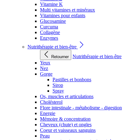
Vitamine K
Multi vitamines et minéraux
Vitamines pour enfants
Glucosamine
Curcuma
Collagène
Enzymes
Nutrithérapie et bien-être
Nutrithérapie et bien-être
Retourner
Yeux
Nez
Gorge
Pastilles et bonbons
Sirop
Spray
Os, muscles et articulations
Cholésterol
Flore intestinale - métabolisme - digestion
Energie
Mémoire & concentration
Cheveux (chute) et ongles
Coeur et vaisseaux sanguins
Peau