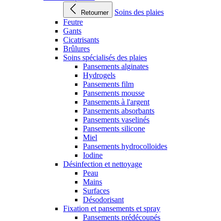
Soins des plaies
Retourner
Feutre
Gants
Cicatrisants
Brûlures
Soins spécialisés des plaies
Pansements alginates
Hydrogels
Pansements film
Pansements mousse
Pansements à l'argent
Pansements absorbants
Pansements vaselinés
Pansements silicone
Miel
Pansements hydrocolloides
Iodine
Désinfection et nettoyage
Peau
Mains
Surfaces
Désodorisant
Fixation et pansements et spray
Pansements prédécoupés