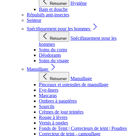
Hygiène
Retourner
Bain et douche
Répulsifs anti-insectes
Senteur
Spécifiquement pour les hommes
Spécifiquement pour les
Retourner
hommes
Soins du corps
Déodorants
Soins du visage
Maquillage
Maquillage
Retourner
Pinceaux et ustensiles de maquillage
Eye-liners
Mascaras
Ombres à paupières
Sourcils
Crèmes de jour teintées
Rouge à lèvres
Vernis à ongles
Fonds de Teint | Correcteurs de teint | Poudres
Correcteur de teint - camouflage