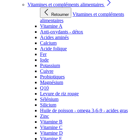
Vitamines et compléments alimentaires
Vitamines et compléments
Retourner
alimentaires
Vitamine A
Anti-oxydants - détox
Acides aminés
Calcium
Acide folique
Fer
Iode
Potassium
Cuivre
Probiotiques
Magnésium
Q10
Levure de riz rouge
Sélénium
Silicium
Huile de poisson - omega 3-6-9 - acides gras
Zinc
Vitamine B
Vitamine C
Vitamine D
Vitamine E