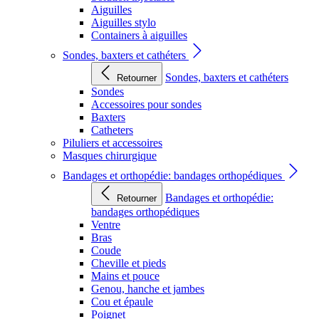
Aiguilles
Aiguilles stylo
Containers à aiguilles
Sondes, baxters et cathéters
Sondes, baxters et cathéters
Retourner
Sondes
Accessoires pour sondes
Baxters
Catheters
Piluliers et accessoires
Masques chirurgique
Bandages et orthopédie: bandages orthopédiques
Bandages et orthopédie:
Retourner
bandages orthopédiques
Ventre
Bras
Coude
Cheville et pieds
Mains et pouce
Genou, hanche et jambes
Cou et épaule
Poignet