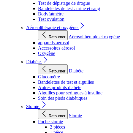
Test de dépistage de drogue
Bandelettes de test : urine et sang
Bodyfatmètre
Test ovulation
Aérosolthérapie et oxygène
Aérosolthérapie et oxygène
Retourner
appareils aérosol
Accessoires aérosol
Oxygène
Diabète
Diabète
Retourner
Glucomètre
Bandelettes de test et aiguilles
Autres produits diabète
Aiguilles pour seringues à insuline
Soin des pieds diabétiques
Stomie
Stomie
Retourner
Poche stomie
2 pièces
1 pièce