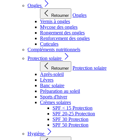
Ongles
Ongles
Retourner
Vernis à ongles
Mycose des ongles
Rongement des ongles
Renforcement des ongles
Cuticules
Compléments nutritionnels
Protection solaire
Protection solaire
Retourner
Après-soleil
Lèvres
Banc solaire
Préparation au soleil
Sports d'hiver
Crèmes solaires
SPF < 15 Protection
SPF 20-25 Protection
SPF 30 Protection
SPF 50 Protection
Hygiène