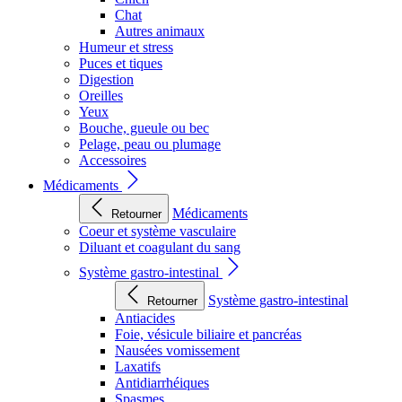
Chat
Autres animaux
Humeur et stress
Puces et tiques
Digestion
Oreilles
Yeux
Bouche, gueule ou bec
Pelage, peau ou plumage
Accessoires
Médicaments
Médicaments
Retourner
Coeur et système vasculaire
Diluant et coagulant du sang
Système gastro-intestinal
Système gastro-intestinal
Retourner
Antiacides
Foie, vésicule biliaire et pancréas
Nausées vomissement
Laxatifs
Antidiarrhéiques
Spasmes