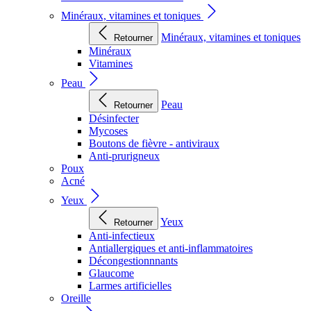
Minéraux, vitamines et toniques
Minéraux, vitamines et toniques
Retourner
Minéraux
Vitamines
Peau
Peau
Retourner
Désinfecter
Mycoses
Boutons de fièvre - antiviraux
Anti-prurigneux
Poux
Acné
Yeux
Yeux
Retourner
Anti-infectieux
Antiallergiques et anti-inflammatoires
Décongestionnnants
Glaucome
Larmes artificielles
Oreille