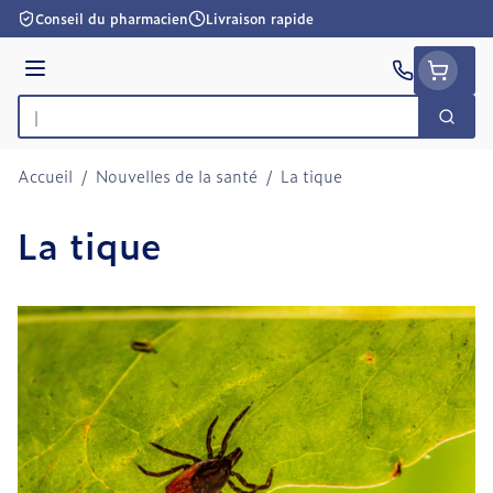
Aller au contenu
Conseil du pharmacien
Livraison rapide
Menu
Cherc
Rechercher
Accueil
/
Nouvelles de la santé
/
La tique
La tique