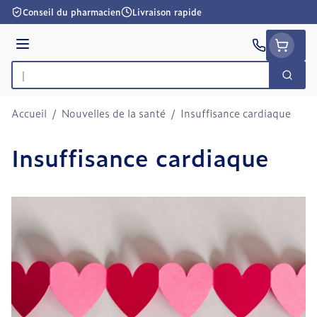
Aller au contenu
Conseil du pharmacien
Livraison rapide
Menu
Cherc
Rechercher
Accueil
/
Nouvelles de la santé
/
Insuffisance cardiaque
Insuffisance cardiaque