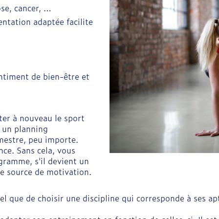
ose, cancer, …
entation adaptée facilite
entiment de bien-être et
êter à nouveau le sport
z un planning
mestre, peu importe.
nce. Sans cela, vous
ogramme, s'il devient un
de source de motivation.
el que de choisir une discipline qui corresponde à ses a