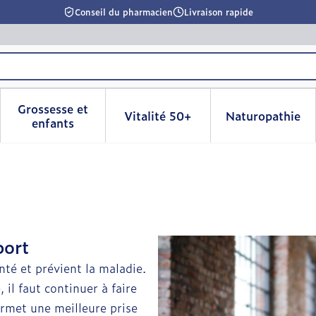
Conseil du pharmacien
Livraison rapide
Grossesse et
Vitalité 50+
Naturopathie
la catégorie Beauté, soins et hygiène
le sous-menu pour la catégorie Régime, alimentation & 
Afficher le sous-menu pour la catégorie Grosse
Afficher le sous-menu pour l
Afficher 
enfants
port
nté et prévient la maladie.
il faut continuer à faire
ermet une meilleure prise