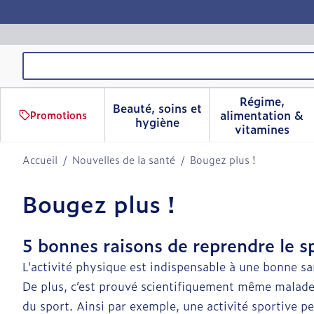
Aller au contenu
Rechercher
Régime,
Beauté, soins et
alimentation &
Promotions
Afficher le sous-menu pour 
Afficher 
hygiène
vitamines
Accueil
/
Nouvelles de la santé
/
Bougez plus !
Bougez plus !
5 bonnes raisons de reprendre le s
L'activité physique est indispensable à une bonne sa
De plus, c’est prouvé scientifiquement même malade, 
du sport. Ainsi par exemple, une activité sportive p