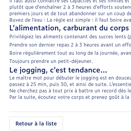
Il faut aussi connaitre ses capacités et ses limites e
plutôt que d'enchaîner 2 à 3 heures d'efforts soutenu
premiers jours et de tout abandonner sur un coup de
Buvez de l’eau : La règle est simple : il faut boire a
L’alimentation, carburant du corps
Privilégiez les aliments contenant des sucres lents (
Prendre son dernier repas 2 à 3 heures avant un effor
Boire régulièrement tout au long de la journée, avant
Toujours prendre un petit-déjeuner.
Le jogging, c’est tendance…
Le maître mot pour débuter le jogging est en douceu
passez à 25 min, puis 30, et ainsi de suite. L’essentiel
Ne cherchez pas à tout prix à battre un record dès l
Par la suite, écoutez votre corps et prenez goût à l
Retour à la liste