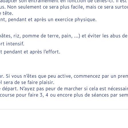
t adapter son entrainement en fonction de celles-ci. Il es
s. Non seulement ce sera plus facile, mais ce sera surtout
 tête.
vant, pendant et après un exercice physique.
pâtes, riz, pomme de terre, pain, …) et éviter les abus de
t intensif.
 pendant et après l’effort.
r. Si vous n’êtes que peu active, commencez par un prem
 sera de se faire plaisir.
e départ. N’ayez pas peur de marcher si cela est nécessai
a course pour faire 3, 4 ou encore plus de séances par sem