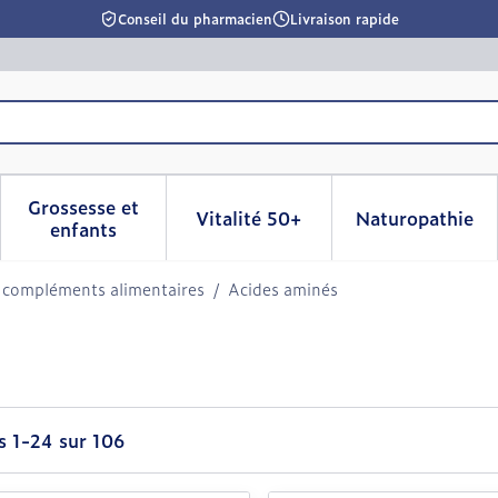
Conseil du pharmacien
Livraison rapide
Grossesse et
Vitalité 50+
Naturopathie
la catégorie Beauté, soins et hygiène
le sous-menu pour la catégorie Régime, alimentation & 
Afficher le sous-menu pour la catégorie Grosse
Afficher le sous-menu pour l
Afficher 
enfants
 compléments alimentaires
/
Acides aminés
es
1
-
24
sur
106