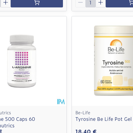
trics
Be-Life
ine 500 Caps 60
Tyrosine Be Life Pot Gel
utrics
€
18,40 €