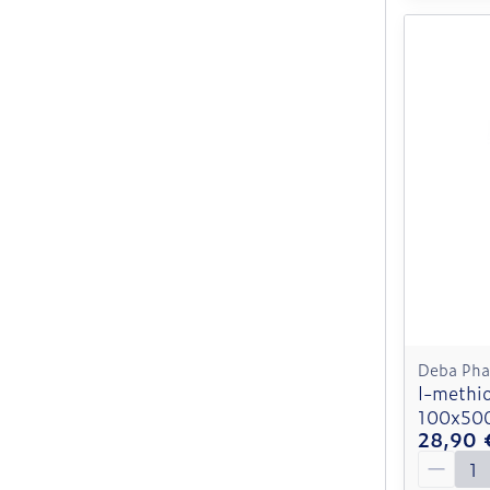
Deba Ph
l-methi
100x50
28,90 
Quantit