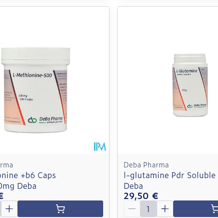
arma
Deba Pharma
onine +b6 Caps
l-glutamine Pdr Soluble
0mg Deba
Deba
€
29,50 €
é
Quantité