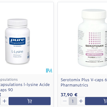
apsulations
Serotomix Plus V-caps 
apsulations l-lysine Acide
Pharmanutrics
aps 90
€
37,90 €
é
Quantité