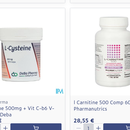
arma
l Carnitine 500 Comp 6
ine 500mg + Vit C-b6 V-
Pharmanutrics
 Deba
€
28,55 €
é
Quantité