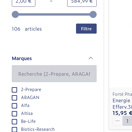
-
Valeur minimale
Valeur maximale
2,00 €
584,99 €
Utilisez les touches fléchées gauche et droite pour
106 articles
Filtre
Marques
filter
2-Prepare
Forté Ph
ARAGAN
Energie
Alfa
Efferv.3
15,95 
Altisa
Quantit
Be-Life
Biotics-Research