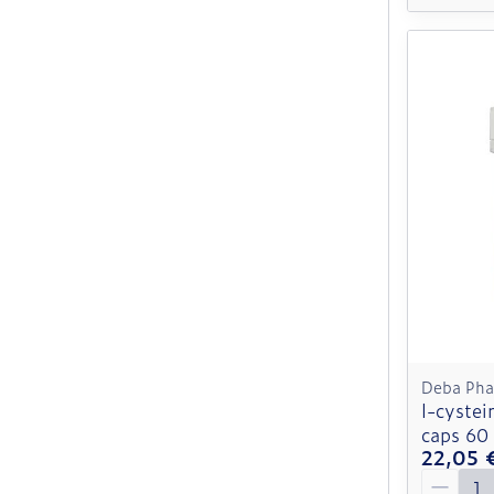
Deba Ph
l-cyste
caps 60
22,05 
Quantit