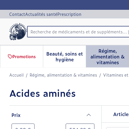
Aller au contenu
Diapositive 1 de 1
Contact
Actualités santé
Prescription
Recherche de médicaments et de supplément
Rechercher
Régime,
Beauté, soins et
alimentation &
Promotions
Afficher le sous-menu pour 
Afficher 
hygiène
vitamines
Accueil
/
Régime, alimentation & vitamines
/
Vitamines et
Acides aminés
Passer à la liste des produits
Articl
Prix
filter