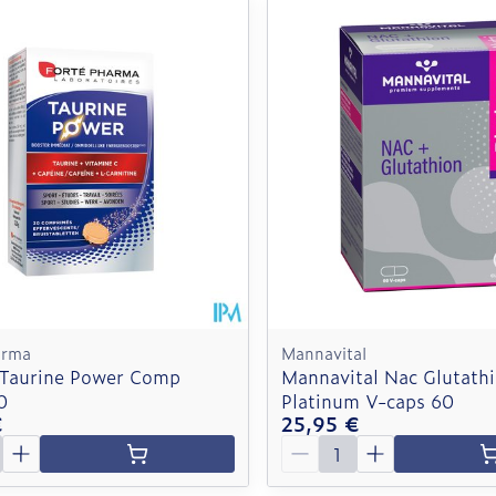
 ajuster les valeurs minimales et maximales du prix.
arma
Mannavital
 Taurine Power Comp
Mannavital Nac Glutath
0
Platinum V-caps 60
€
25,95 €
é
Quantité