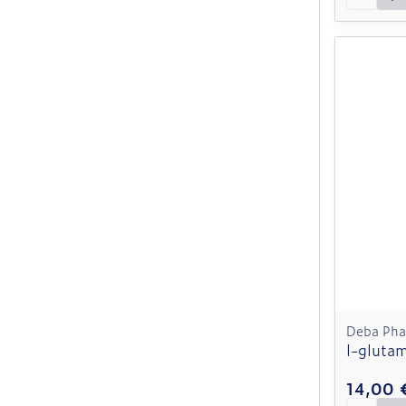
Deba Ph
l-gluta
14,00 
Quantit