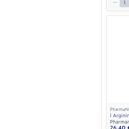
PharmaNu
l Argin
Pharman
26,40 