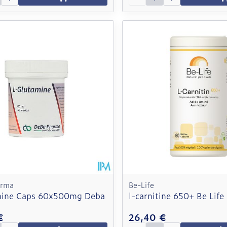
arma
Be-Life
mine Caps 60x500mg Deba
l-carnitine 650+ Be Life
€
26,40 €
é
Quantité