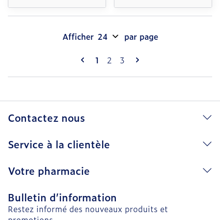
Afficher
par page
Pages
Vous lisez actuellement la page
Page
Page
1
2
3
Contactez nous
Service à la clientèle
Votre pharmacie
Bulletin d’information
Restez informé des nouveaux produits et
promotions