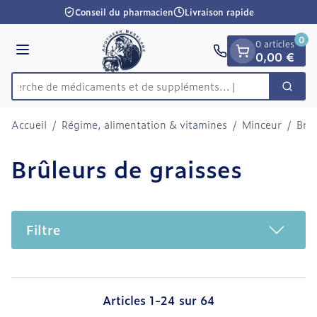
Diapositive 1 de 1
Aller au contenu
Conseil du pharmacien
Livraison rapide
0
0 articles
Menu
0,00 €
Recherche de médicaments
Cherc
Rechercher
Accueil
/
Régime, alimentation & vitamines
/
Minceur
/
Brûl
Brûleurs de graisses
Filtre
Articles
1
-
24
sur
64