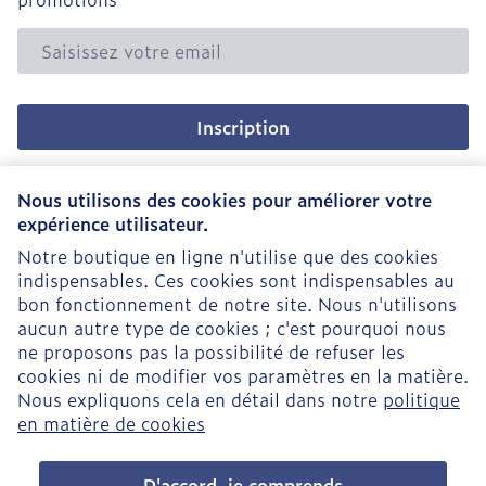
Adresse mail
Inscription
En cliquant sur s'abonner, vous vous abonnez à notre
newsletter et acceptez notre
politique de confidentialité
.
Nous utilisons des cookies pour améliorer votre
expérience utilisateur.
Notre boutique en ligne n'utilise que des cookies
indispensables. Ces cookies sont indispensables au
bon fonctionnement de notre site. Nous n'utilisons
aucun autre type de cookies ; c'est pourquoi nous
ne proposons pas la possibilité de refuser les
cookies ni de modifier vos paramètres en la matière.
Nous expliquons cela en détail dans notre
politique
Liens légaux
en matière de cookies
D'accord, je comprends