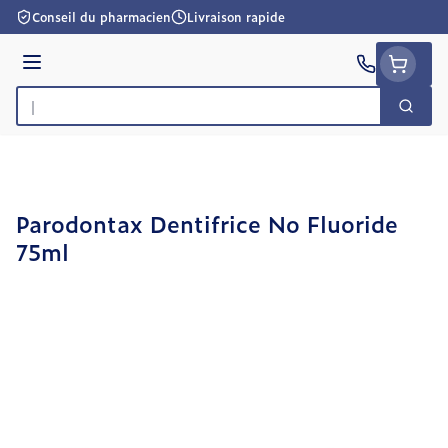
Aller au contenu
Conseil du pharmacien
Livraison rapide
Menu
Cherc
Rechercher
Parodontax Dentifrice No Fluoride
75ml