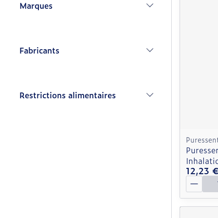
Marques
filter
Fabricants
filter
Restrictions alimentaires
filter
Puressent
Puressen
Inhalat
12,23 
Quantit