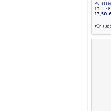
Puresse
19 Hle 
13,50 
En rupt