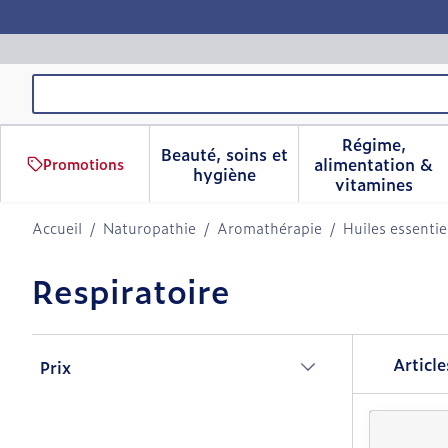
Aller au contenu
Rechercher
Régime,
Beauté, soins et
alimentation &
Promotions
Afficher le sous-menu pour 
Afficher 
hygiène
vitamines
Accueil
/
Naturopathie
/
Aromathérapie
/
Huiles essentie
Respiratoire
Passer à la liste des produits
Articl
Prix
filter