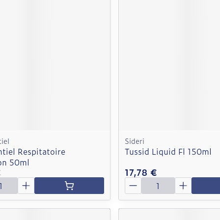
iel
Sideri
tiel Respitatoire
Tussid Liquid Fl 150ml
ion 50ml
€
17,78 €
é
Quantité