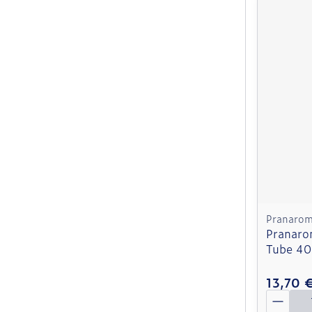
Pranaro
Pranaro
Tube 4
13,70 
Quantit