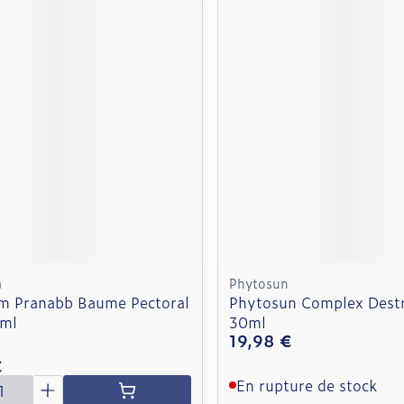
m
Phytosun
m Pranabb Baume Pectoral
Phytosun Complex Dest
0ml
30ml
19,98 €
€
é
En rupture de stock