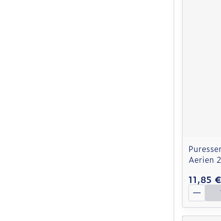
Puressen
Aerien 
11,85 
Quantit