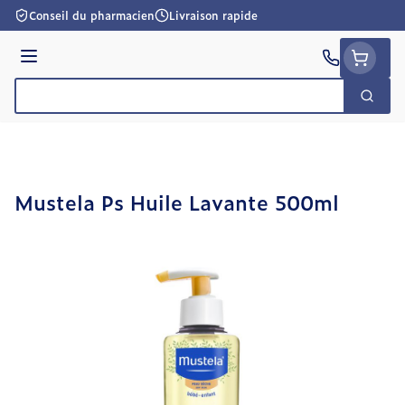
Aller au contenu
Conseil du pharmacien
Livraison rapide
Menu
Cherc
Rechercher
Mustela Ps Huile Lavante 500ml