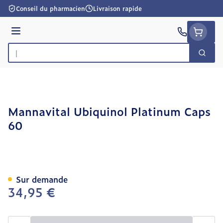
Aller au contenu
Conseil du pharmacien
Livraison rapide
Menu
Cherc
Rechercher
Mannavital Ubiquinol Platinum Caps
60
Mannavital Ubiquinol Pla
Sur demande
34,95 €
Quantité