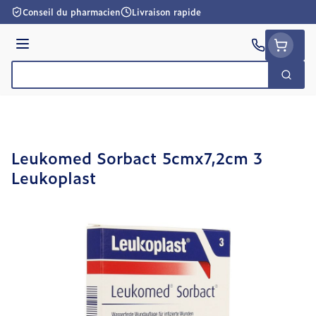
Aller au contenu
Conseil du pharmacien
Livraison rapide
Menu
Cherc
Rechercher
Leukomed Sorbact 5cmx7,2cm 3
Leukoplast