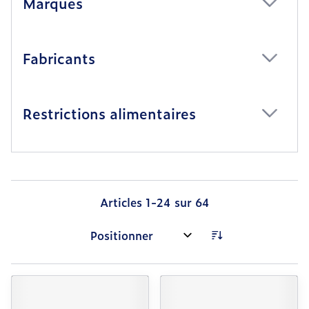
Marques
filter
Fabricants
filter
Restrictions alimentaires
filter
Articles
1
-
24
sur
64
Trier par: