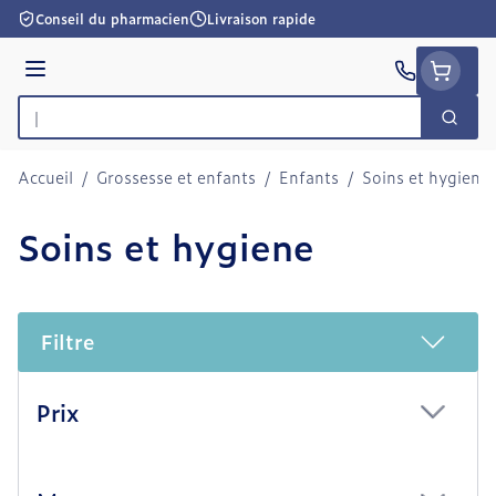
Aller au contenu
Conseil du pharmacien
Livraison rapide
Menu
Cherc
Rechercher
Accueil
/
Grossesse et enfants
/
Enfants
/
Soins et hygiene
Soins et hygiene
Filtre
Passer à la liste des produits
Prix
filter