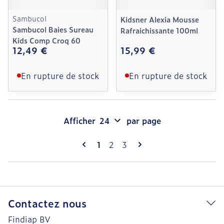
Sambucol
Kidsner Alexia Mousse
Sambucol Baies Sureau
Rafraichissante 100ml
Kids Comp Croq 60
12,49 €
15,99 €
En rupture de stock
En rupture de stock
Afficher
par page
Pages
Vous lisez actuellement la page
Page
Page
1
2
3
Contactez nous
Findiap BV