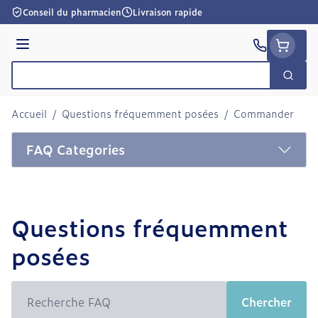
Aller au contenu
Conseil du pharmacien
Livraison rapide
Menu
Cherc
Rechercher
Accueil
/
Questions fréquemment posées
/
Commander
FAQ Categories
Questions fréquemment
posées
Chercher
Chercher