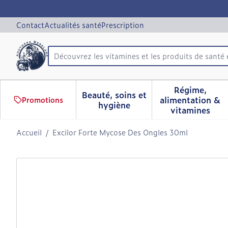
Aller au contenu
Diapositive 1 de 1
Contact
Actualités santé
Prescription
Découvrez les vitamines et les produits de santé 
Rechercher
Régime,
Beauté, soins et
alimentation &
Promotions
Afficher le sous-menu pour 
Afficher 
hygiène
vitamines
Accueil
/
Excilor Forte Mycose Des Ongles 30ml
Excilor Forte Mycose Des