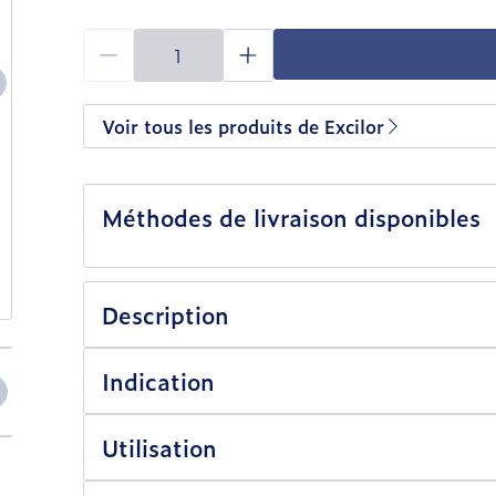
Quantité
Voir tous les produits de Excilor
Méthodes de livraison disponibles
Description
ge
larger image
View larger image
View larger image
View larger image
View larger image
View large
Indication
Utilisation