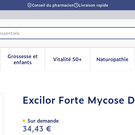
Conseil du pharmacien
Livraison rapide
essentiels
Grossesse et
Vitalité 50+
Naturopathie
la catégorie Beauté, soins et hygiène
le sous-menu pour la catégorie Régime, alimentation & 
Afficher le sous-menu pour la catégorie Grosse
Afficher le sous-menu pour l
Afficher 
enfants
 Ongles 30ml
Excilor Forte Mycose 
Sur demande
34,43 €