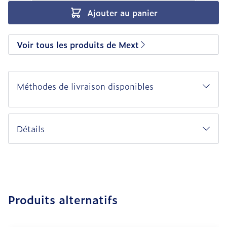
Ajouter au panier
Voir tous les produits de Mext
Méthodes de livraison disponibles
Détails
Produits alternatifs
Il est possible de naviguer entre les éléments du carro
Appuyer sur pour sauter le carrousel
Appuyez sur cette touche pour accéder à la navigation