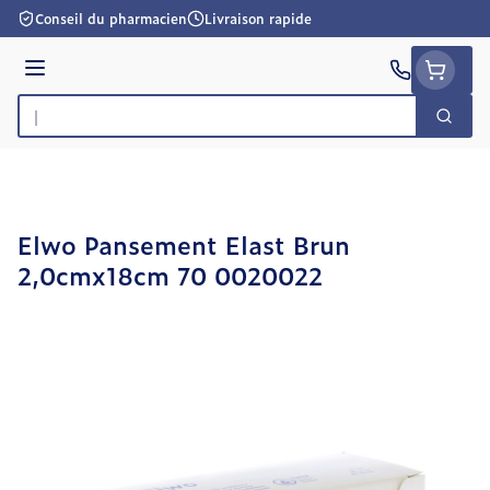
Aller au contenu
Conseil du pharmacien
Livraison rapide
Menu
Cherc
Rechercher
Elwo Pansement Elast Brun
2,0cmx18cm 70 0020022