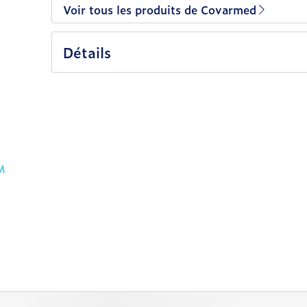
Voir tous les produits de Covarmed
Détails
vigation en carrousel
rousel à l'aide de la touche de tabulation. Vous pouvez sa