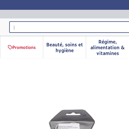
Aller au contenu
Rechercher
Régime,
Beauté, soins et
alimentation &
Promotions
Afficher le sous-menu pour 
Afficher 
hygiène
vitamines
Ciseaux Ongles Courbe