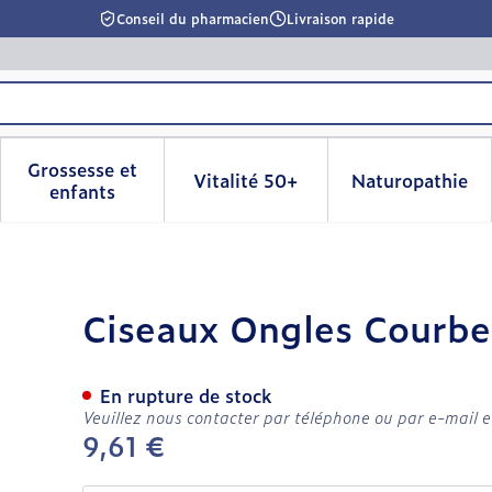
Conseil du pharmacien
Livraison rapide
Grossesse et
Vitalité 50+
Naturopathie
la catégorie Beauté, soins et hygiène
le sous-menu pour la catégorie Régime, alimentation & 
Afficher le sous-menu pour la catégorie Grosse
Afficher le sous-menu pour l
Afficher 
enfants
Ciseaux Ongles Courbe
En rupture de stock
Veuillez nous contacter par téléphone ou par e-mail e
9,61 €