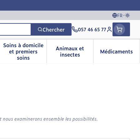
FR
Passe
Langues
Chercher
057 46 65 77
Menu client
Soins à domicile
Animaux et
et premiers
Médicaments
vitamines
sse et enfants
a catégorie Vitalité 50+
le sous-menu pour la catégorie Naturopathie
Afficher le sous-menu pour la catégorie Soins 
Afficher le sous-menu pour 
Afficher 
insectes
soins
t nous examinerons ensemble les possibilités.