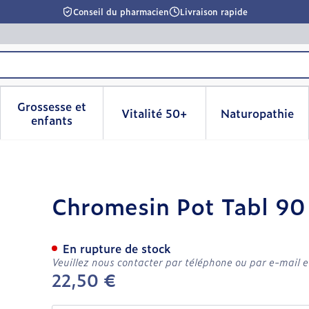
Conseil du pharmacien
Livraison rapide
Grossesse et
Vitalité 50+
Naturopathie
la catégorie Beauté, soins et hygiène
le sous-menu pour la catégorie Régime, alimentation & 
Afficher le sous-menu pour la catégorie Grosse
Afficher le sous-menu pour l
Afficher 
enfants
476 Metagenics
Chromesin Pot Tabl 90
En rupture de stock
Veuillez nous contacter par téléphone ou par e-mail e
22,50 €