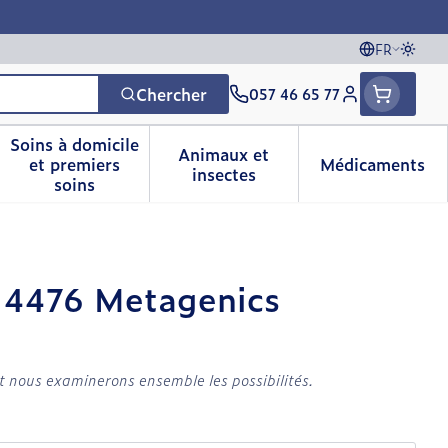
FR
Passe
Langues
Chercher
057 46 65 77
Menu client
Soins à domicile
Animaux et
et premiers
Médicaments
vitamines
sse et enfants
a catégorie Vitalité 50+
le sous-menu pour la catégorie Naturopathie
Afficher le sous-menu pour la catégorie Soins 
Afficher le sous-menu pour 
Afficher 
insectes
soins
 4476 Metagenics
t nous examinerons ensemble les possibilités.