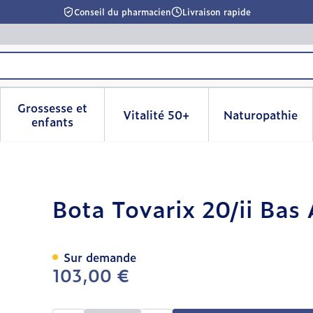
Conseil du pharmacien
Livraison rapide
Grossesse et
Vitalité 50+
Naturopathie
la catégorie Beauté, soins et hygiène
le sous-menu pour la catégorie Régime, alimentation & 
Afficher le sous-menu pour la catégorie Grosse
Afficher le sous-menu pour l
Afficher 
enfants
gh+p Noir Medium
Bota Tovarix 20/ii Ba
Sur demande
103,00 €