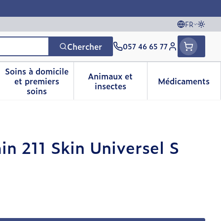
FR
Passe
Langues
Chercher
057 46 65 77
Menu client
Soins à domicile
Animaux et
et premiers
Médicaments
vitamines
sse et enfants
a catégorie Vitalité 50+
le sous-menu pour la catégorie Naturopathie
Afficher le sous-menu pour la catégorie Soins 
Afficher le sous-menu pour 
Afficher 
insectes
soins
n 211 Skin Universel S