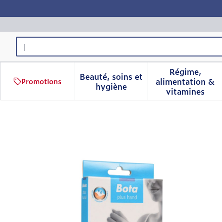
Aller au contenu
Rechercher
Régime,
Beauté, soins et
alimentation &
Promotions
Afficher le sous-menu pour 
Afficher 
hygiène
vitamines
Bota Serre-poignet-main 