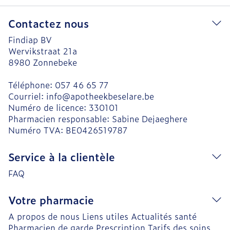
Contactez nous
Findiap BV
Wervikstraat 21a
8980
Zonnebeke
Téléphone:
057 46 65 77
Courriel:
info@
apotheekbeselare.be
Numéro de licence:
330101
Pharmacien responsable:
Sabine Dejaeghere
Numéro TVA:
BE0426519787
Service à la clientèle
FAQ
Votre pharmacie
A propos de nous
Liens utiles
Actualités santé
Pharmacien de garde
Prescription
Tarifs des soins