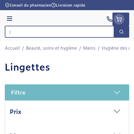
Aller au contenu
Conseil du pharmacien
Livraison rapide
Menu
Cherc
Rechercher
Accueil
/
Beauté, soins et hygiène
/
Mains
/
Hygiène des ma
Lingettes
Filtre
Passer à la liste des produits
Prix
filter