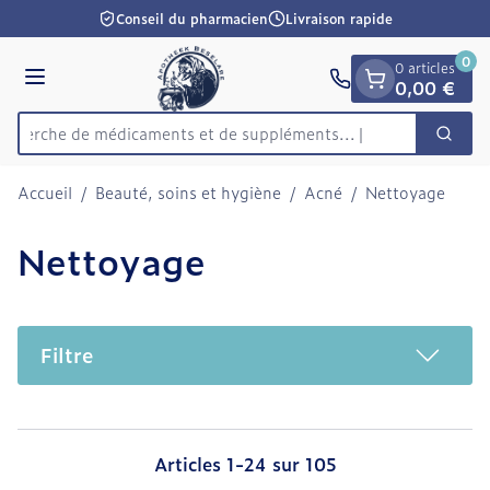
Diapositive 1 de 1
Aller au contenu
Conseil du pharmacien
Livraison rapide
0
0 articles
Menu
0,00 €
Recherche de médicaments et de s
Cherc
Rechercher
Accueil
/
Beauté, soins et hygiène
/
Acné
/
Nettoyage
Nettoyage
Filtre
Articles
1
-
24
sur
105