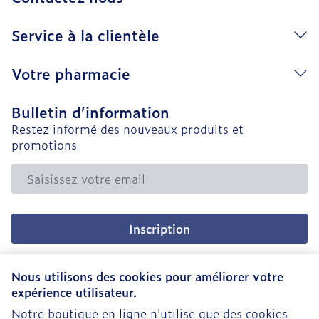
Service à la clientèle
Votre pharmacie
Bulletin d’information
Restez informé des nouveaux produits et
promotions
Adresse mail
Inscription
En cliquant sur s'abonner, vous vous abonnez à notre
newsletter et acceptez notre
politique de confidentialité
.
Nous utilisons des cookies pour améliorer votre
expérience utilisateur.
Notre boutique en ligne n'utilise que des cookies