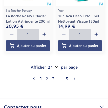
La Roche Posay
Yun
La Roche Posay Effaclar
Yun Acn Deep Exfol. Gel
Lotion Astringente 200ml
Nettoyant Visage 150ml
20,95 €
14,99 €
Quantité
Quantité
Ajouter au panier
Ajouter au panier
Afficher
par page
Pages
Vous lisez actuellement la page
Page
Page
Page
1
2
3
...
5
Contactez nous