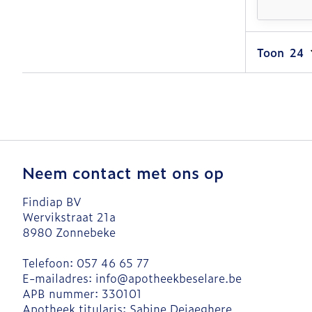
Toon
Neem contact met ons op
Findiap BV
Wervikstraat 21a
8980
Zonnebeke
Telefoon:
057 46 65 77
E-mailadres:
info@
apotheekbeselare.be
APB nummer:
330101
Apotheek titularis:
Sabine Dejaeghere