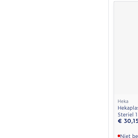
Heka
Hekaplas
Steriel
€ 30,1
Niet b