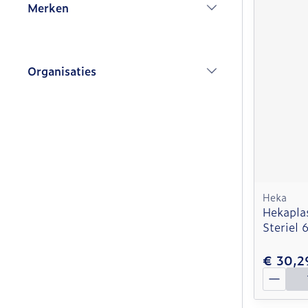
Merken
filter
Organisaties
filter
Heka
Hekaplas
Steriel
€ 30,2
Aantal