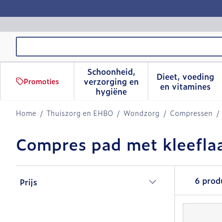
Ga naar de inhoud
Product, merk, categorie...
Schoonheid,
Dieet, voeding
verzorging en
Promoties
Toon submenu voor Schoonhe
Toon sub
en vitamines
hygiëne
Home
/
Thuiszorg en EHBO
/
Wondzorg
/
Compressen
/
Compres pad met kleefla
Doorgaan naar productlijst
6
prod
Prijs
filter