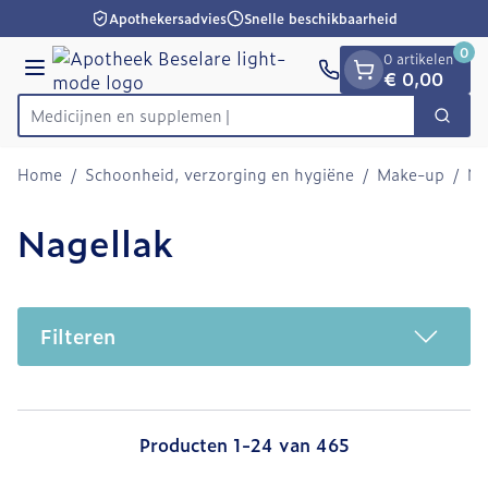
Dia 1 van 1
Ga naar de inhoud
Apothekersadvies
Snelle beschikbaarheid
0
0 artikelen
Menu
€ 0,00
Medici
Zoek
Product, merk, categorie...
Home
/
Schoonheid, verzorging en hygiëne
/
Make-up
/
Na
Nagellak
Filteren
Producten
1
-
24
van
465