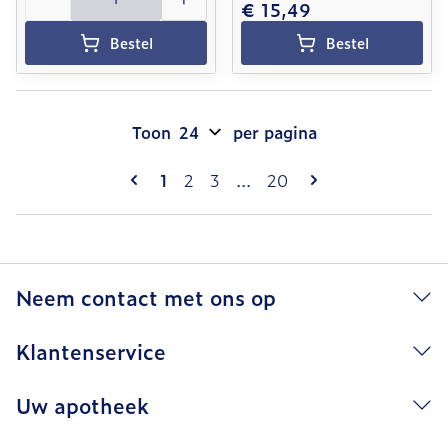
€ 15,49
Bestel
Bestel
Toon
per pagina
Pagina's
U lees momenteel pagina
Pagina
Pagina
Pagina
1
2
3
...
20
Neem contact met ons op
Klantenservice
Uw apotheek