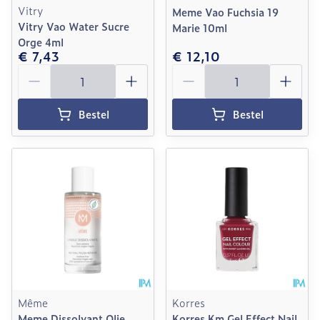
Vitry
Meme Vao Fuchsia 19
Vitry Vao Water Sucre
Marie 10ml
Orge 4ml
€ 7,43
€ 12,10
Aantal
Aantal
Bestel
Bestel
Même
Korres
Meme Dissolvant Olie
Korres Km Gel Effect Nail