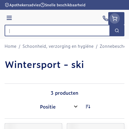
Ga naar de inhoud
Apothekersadvies
Snelle beschikbaarheid
Menu
Zoek
Product, merk, categorie...
Home
/
Schoonheid, verzorging en hygiëne
/
Zonnebescher
Wintersport - ski
3
producten
Sorteer op: