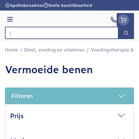
Ga naar de inhoud
Apothekersadvies
Snelle beschikbaarheid
Menu
Zoek
Product, merk, categorie...
Home
/
Dieet, voeding en vitamines
/
Voedingstherapie & we
Vermoeide benen
Filteren
Doorgaan naar productlijst
Prijs
filter