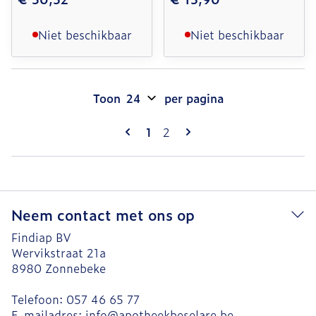
Niet beschikbaar
Niet beschikbaar
Toon
per pagina
Pagina's
U lees momenteel pagina
Pagina
1
2
Neem contact met ons op
Findiap BV
Wervikstraat 21a
8980
Zonnebeke
Telefoon:
057 46 65 77
E-mailadres:
info@
apotheekbeselare.be