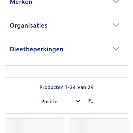
Merken
filter
Organisaties
filter
Dieetbeperkingen
filter
Producten
1
-
24
van
29
Sorteer op: