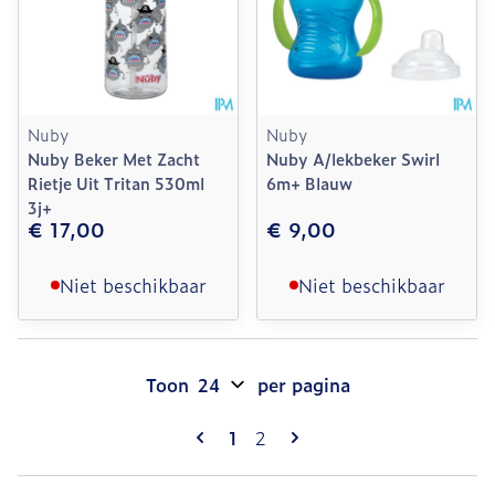
Nuby
Nuby
Nuby Beker Met Zacht
Nuby A/lekbeker Swirl
Rietje Uit Tritan 530ml
6m+ Blauw
3j+
€ 17,00
€ 9,00
Niet beschikbaar
Niet beschikbaar
Toon
per pagina
Pagina's
U lees momenteel pagina
Pagina
1
2