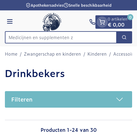
Dia 1 van 1
Ga naar de inhoud
Apothekersadvies
Snelle beschikbaarheid
0
0 artikelen
Menu
€ 0,00
Medicijnen
Zoek
Product, merk, categorie...
Home
/
Zwangerschap en kinderen
/
Kinderen
/
Accessoire
Drinkbekers
Filteren
Producten
1
-
24
van
30