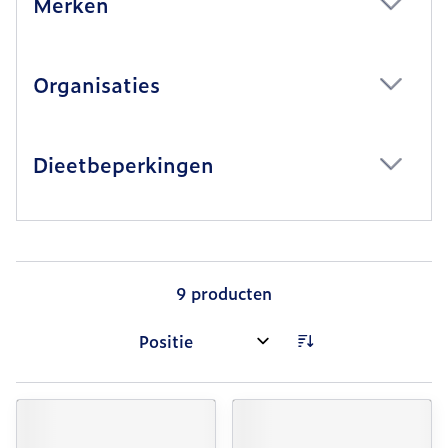
Merken
filter
Organisaties
filter
Dieetbeperkingen
filter
9
producten
Sorteer op: