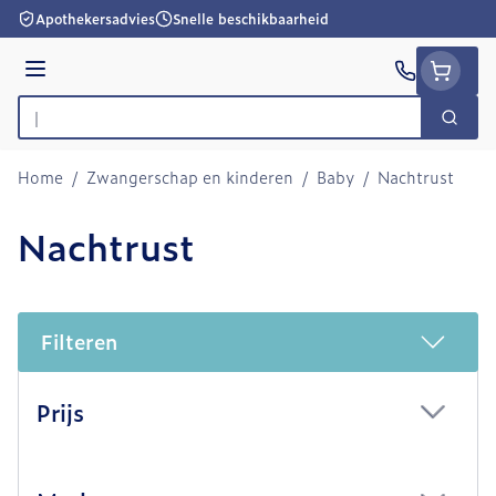
Ga naar de inhoud
Apothekersadvies
Snelle beschikbaarheid
Menu
Zoek
Product, merk, categorie...
Home
/
Zwangerschap en kinderen
/
Baby
/
Nachtrust
Nachtrust
Filteren
Doorgaan naar productlijst
Prijs
filter